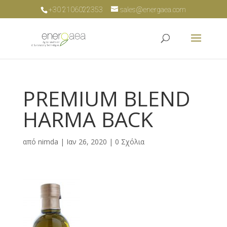
+30 2106022353
sales@energaea.com
PREMIUM BLEND
HARMA BACK
από
nimda
|
Ιαν 26, 2020
|
0 Σχόλια