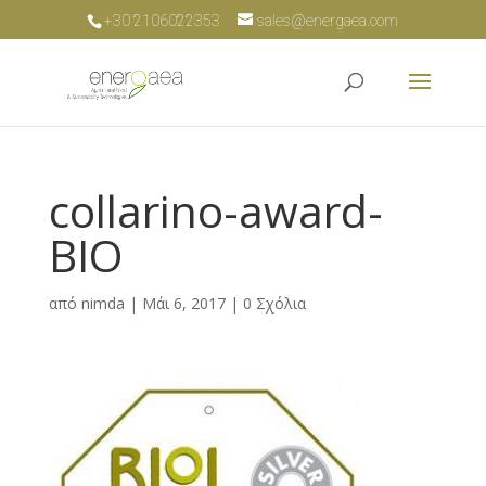
+30 2106022353
sales@energaea.com
collarino-award-
BIO
από
nimda
|
Μάι 6, 2017
|
0 Σχόλια