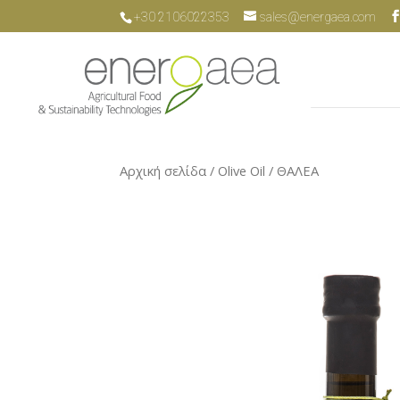
+30 2106022353
sales@energaea.com
Αρχική σελίδα
/
Olive Oil
/ ΘΑΛΕΑ