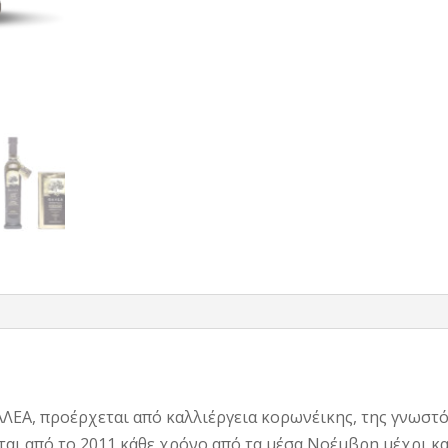
ΛΕΑ, προέρχεται από καλλιέργεια κορωνέικης, της γνωστότ
ται από το 2011 κάθε χρόνο από τα μέσα Νοέμβρη μέχρι κ